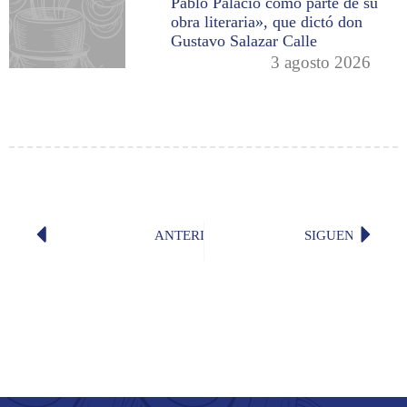
Pablo Palacio como parte de su
obra literaria», que dictó don
Gustavo Salazar Calle
3 agosto 2026
ANTERIOR
SIGUENTE
«In memoriam» (José María Pemán)
«Brujer