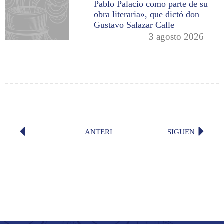
Pablo Palacio como parte de su
obra literaria», que dictó don
Gustavo Salazar Calle
3 agosto 2026
ANTERIOR
SIGUENTE
«Esta noche» (Miguel Ángel León)
«¡Es é