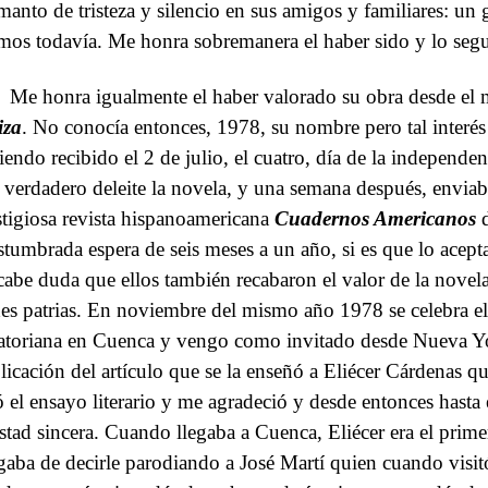
manto de tristeza y silencio en sus amigos y familiares: un
imos todavía. Me honra sobremanera el haber sido y lo seg
Me honra igualmente el haber valorado su obra desde el
iza
. No conocía entonces, 1978, su nombre pero tal interés
iendo recibido el 2 de julio, el cuatro, día de la independe
 verdadero deleite la novela, y una semana después, enviab
stigiosa revista hispanoamericana
Cuadernos Americanos
d
stumbrada espera de seis meses a un año, si es que lo acept
cabe duda que ellos también recabaron el valor de la novela
des patrias. En noviembre del mismo año 1978 se celebra el 
atoriana en Cuenca y vengo como invitado desde Nueva Yo
licación del artículo que se la enseñó a Eliécer Cárdenas q
ó el ensayo literario y me agradeció y desde entonces hasta
stad sincera. Cuando llegaba a Cuenca, Eliécer era el prime
gaba de decirle parodiando a José Martí quien cuando visi