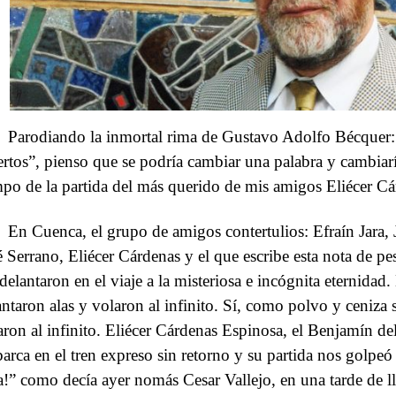
Parodiando la inmortal rima de Gustavo Adolfo Bécquer:
rtos”, pienso que se podría cambiar una palabra y cambiarí
mpo de la partida del más querido de mis amigos Eliécer C
En Cuenca, el grupo de amigos contertulios: Efraín Jara,
é Serrano, Eliécer Cárdenas y el que escribe esta nota de p
adelantaron en el viaje a la misteriosa e incógnita eternida
antaron alas y volaron al infinito. Sí, como polvo y ceniza 
aron al infinito. Eliécer Cárdenas Espinosa, el Benjamín de
arca en el tren expreso sin retorno y su partida nos golpeó
a!” como decía ayer nomás Cesar Vallejo, en una tarde de llu