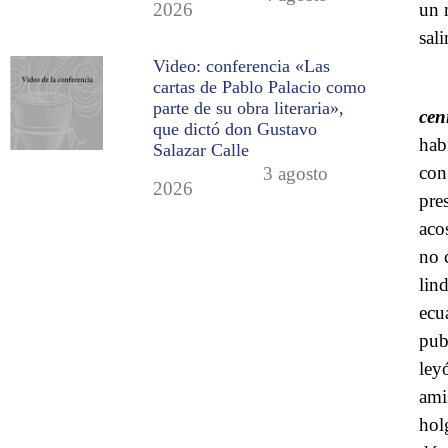
un 
2026
sal
Video: conferencia «Las
cartas de Pablo Palacio como
parte de su obra literaria»,
cen
que dictó don Gustavo
hab
Salazar Calle
con
3 agosto
2026
pre
aco
no 
lin
ecu
pub
ley
ami
hol