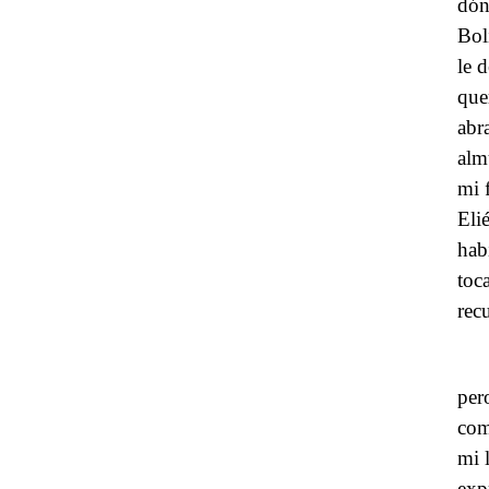
dón
Bol
le 
que
abr
alm
mi 
Eli
hab
toc
rec
per
com
mi 
expr