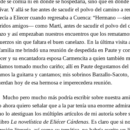
de se comía ni en dónde se hospedaría, sino que en dónde s
ívar. Y allá se fue antes de sacudir el polvo del camino a ren
decía a Eliecer cuando regresaba a Cuenca: “Hermano —siem
ridos amigos— como Martí, antes de sacudir el polvo del 
azo y así empezaban nuestros encuentros que los rematam
uerzos sin que faltara el buen canelazo. En la última visita
familia me brindó una reunión de despedida en Paute y com
écer y su encantadora esposa Carmencita a quien también mi
íamos tomado mucho cariño; allí en Paute degustamos del 
amos la guitarra y cantamos; mis sobrinos Barzallo-Sacoto, a
uerdan hoy de esa hermosa e imperecedera reunión.
Mucho pero mucho más podría escribir sobre nuestra amis
o ahora quiero señalar que a la par tenía una enorme admirac
o lo atestiguan los múltiples artículos de mi autoría sobre s
libro
La novelística de Eliécer Cárdenas
. Es claro que si n
esión literaria, así como su temática, no habría escrito un li