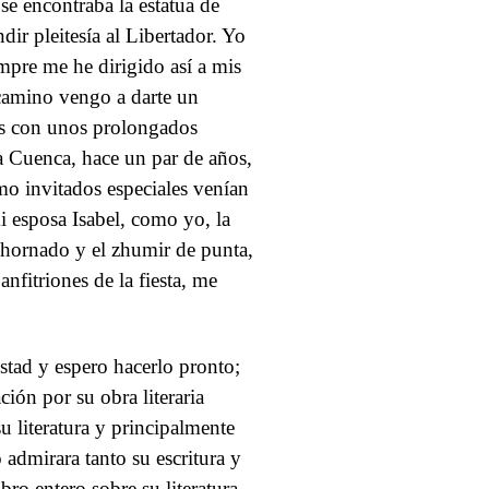
e encontraba la estatua de
dir pleitesía al Libertador. Yo
pre me he dirigido así a mis
camino vengo a darte un
os con unos prolongados
 a Cuenca, hace un par de años,
o invitados especiales venían
 esposa Isabel, como yo, la
hornado y el zhumir de punta,
nfitriones de la fiesta, me
tad y espero hacerlo pronto;
ión por su obra literaria
u literatura y principalmente
o admirara tanto su escritura y
bro entero sobre su literatura.