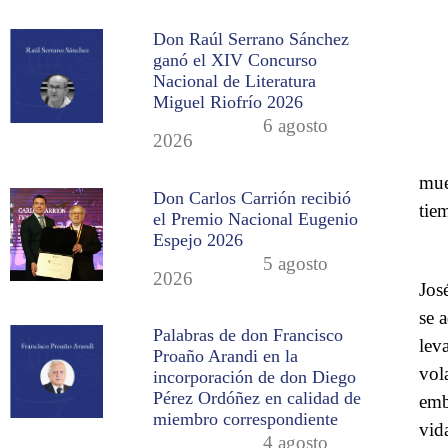
Don Raúl Serrano Sánchez
ganó el XIV Concurso
Nacional de Literatura
Miguel Riofrío 2026
6 agosto
2026
mue
Don Carlos Carrión recibió
tie
el Premio Nacional Eugenio
Espejo 2026
5 agosto
2026
Jos
se 
Palabras de don Francisco
lev
Proaño Arandi en la
vol
incorporación de don Diego
Pérez Ordóñez en calidad de
emb
miembro correspondiente
vid
4 agosto