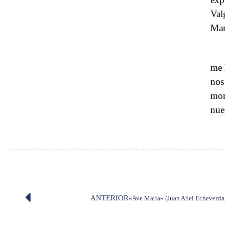
Val
Mar
me 
nos
mor
nue
ANTERIOR
«Ave María» (Juan Abel Echeverría