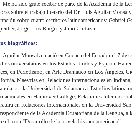
Me ha sido grato recibir de parte de la Academia de la Le
abras sobre el trabajo literario del Dr. Luis Aguilar Monsa
ertación sobre cuatro escritores latinoamericanos: Gabriel 
pentier, Jorge Luis Borges y Julio Cortázar.
os biográficos
:
Aguilar Monsalve nació en Cuenca del Ecuador el 7 de o
udios universitarios en los Estados Unidos y España. Ha re
ncés, en Periodismo, en Arte Dramático en Los Ángeles, Cie
ifornia, Maestrías en Relaciones Internacionales en Indiana
añola por la Universidad de Salamanca, Estudios latinoam
ernacionales en Hannover College, Relaciones Internaciona
eratura en Relaciones Internacionales en la Universidad S
respondiente de la Academia Ecuatoriana de la Lengua, a l
re el tema “Desarrollo de la novela hispanoamericana”.