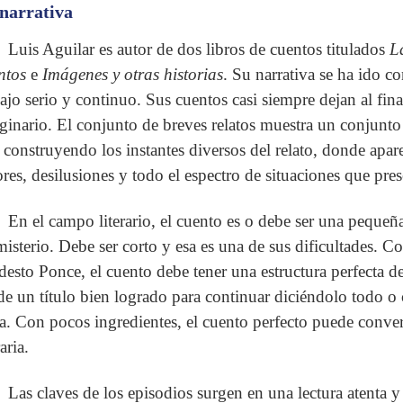
narrativa
Luis Aguilar es autor de dos libros de cuentos titulados
L
ntos
e
Imágenes y otras historias
. Su narrativa se ha ido 
bajo serio y continuo. Sus cuentos casi siempre dejan al fi
ginario. El conjunto de breves relatos muestra un conjunto 
 construyendo los instantes diversos del relato, donde apar
res, desilusiones y todo el espectro de situaciones que pre
En el campo literario, el cuento es o debe ser una pequeña
misterio. Debe ser corto y esa es una de sus dificultades. C
esto Ponce, el cuento debe tener una estructura perfecta d
de un título bien logrado para continuar diciéndolo todo o c
a. Con pocos ingredientes, el cuento perfecto puede conver
raria.
Las claves de los episodios surgen en una lectura atenta y