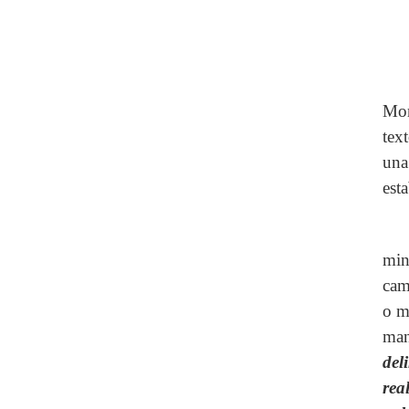
Mon
tex
una
est
min
camp
o m
man
del
rea