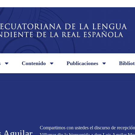
s
Contenido
Publicaciones
Biblio
Compartimos con ustedes el discurso de recepció
s Aguilar
Villamar dio la bienvenida a don Luis Aguilar Mo