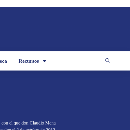
teca
Recursos
n con el que don Claudio Mena
nsalve el 3 de octubre de 2012,