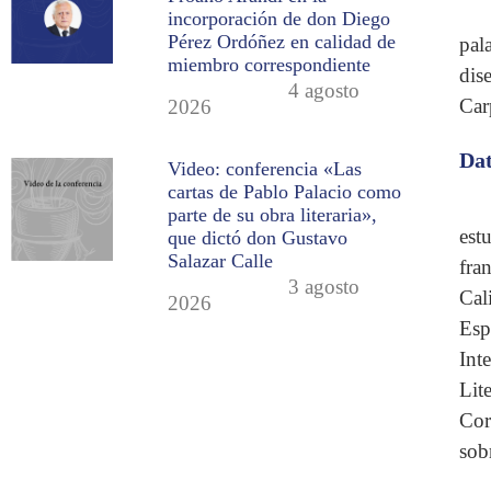
incorporación de don Diego
Pérez Ordóñez en calidad de
pal
miembro correspondiente
dis
4 agosto
Car
2026
Dat
Video: conferencia «Las
cartas de Pablo Palacio como
parte de su obra literaria»,
est
que dictó don Gustavo
Salazar Calle
fra
3 agosto
Cal
2026
Esp
Int
Lit
Cor
sob