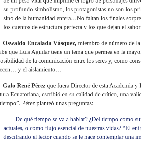
de un peso vital que imprime el logro de personajes uni
su profundo simbolismo, los protagonistas no son los pri
sino de la humanidad entera…No faltan los finales sorpre
los cuentos de estructura perfecta y los que dejan el sabo
Oswaldo Encalada Vásquez,
miembro de número de la 
ribe que Luis Aguilar tiene un tema que permea en la mayoría
osibilidad de la comunicación entre los seres y, como cons
ecen… y el aislamiento…
Galo René Pérez
que fuera Director de esta Academia y P
tura Ecuatoriana, escribió en su calidad de crítico, una vali
 tiempo”. Pérez planteó unas preguntas:
De qué tiempo se va a hablar? ¿Del tiempo como su
actuales, o como flujo esencial de nuestras vidas? “El enig
descifrando el lector cuando se le hace contemplar una im