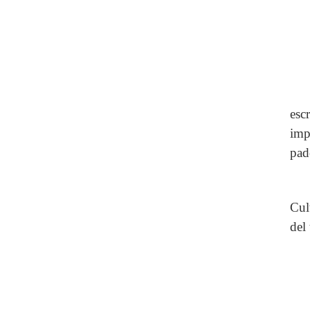
esc
imp
pad
Cul
del