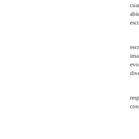
cua
abi
esc
esc
ima
evo
div
resp
con