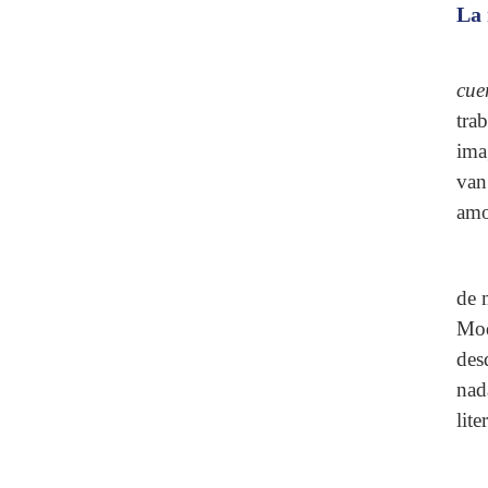
La 
cue
tra
ima
van
amo
de 
Mod
des
nad
lite