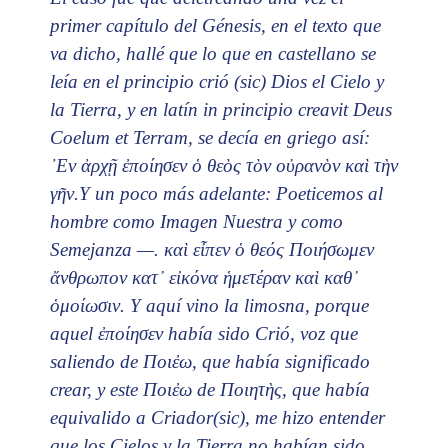
primer capítulo del Génesis, en el texto que
va dicho, hallé que lo que en castellano se
leía en el principio crió (sic) Dios el Cielo y
la Tierra, y en latín in principio creavit Deus
Coelum et Terram, se decía en griego así:
᾿Εν ἀρχῇ ἐποίησεν ὁ θεὸς τὸν οὐρανὸν καὶ τὴν
γῆν.Y un poco más adelante: Poeticemos al
hombre como Imagen Nuestra y como
Semejanza —. καὶ εἶπεν ὁ θεός Ποιήσωμεν
ἄνθρωπον κατ᾽ εἰκόνα ἡμετέραν καὶ καθ᾽
ὁμοίωσιν. Y aquí vino la limosna, porque
aquel ἐποίησεν había sido Crió, voz que
saliendo de Ποιἐω, que había significado
crear, y este Ποιἐω de Ποιητὴς, que había
equivalido a Criador(sic), me hizo entender
que los Cielos y la Tierra no habían sido