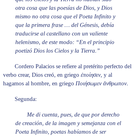
otra cosa que las poesías de Dios, y Dios
mismo no otra cosa que el Poeta Infinito y
que la primera frase … del Génesis, debía
traducirse al castellano con un valiente
helenismo, de este modo: “En el principio
poetizó Dios los Cielos y la Tierra.”
Cordero Palacios se refiere al pretérito perfecto del
verbo crear, Dios creó, en griego
ἐ
πο
ί
ησεν
, y al
hagamos al hombre, en griego
Ποι
ή
σωμεν
ἄ
νθρωπον
.
Segunda:
Me di cuenta, pues, de que por derecho
de creación, de la imagen y semejanza con el
Poeta Infinito, poetas habíamos de ser