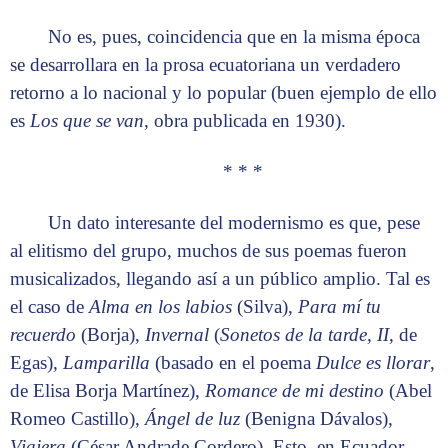
No es, pues, coincidencia que en la misma época
se desarrollara en la prosa ecuatoriana un verdadero
retorno a lo nacional y lo popular (buen ejemplo de ello
es
Los que se van
, obra publicada en 1930).
* * *
Un dato interesante del modernismo es que, pese
al elitismo del grupo, muchos de sus poemas fueron
musicalizados, llegando así a un público amplio. Tal es
el caso de
Alma en los labios
(Silva),
Para mí tu
recuerdo
(Borja),
Invernal
(
Sonetos de la tarde, II
, de
Egas),
Lamparilla
(basado en el poema
Dulce es llorar
,
de Elisa Borja Martínez),
Romance de mi destino
(Abel
Romeo Castillo),
Ángel de luz
(Benigna Dávalos),
Viajera
(César Andrade Cordero). Esto, en Ecuador.