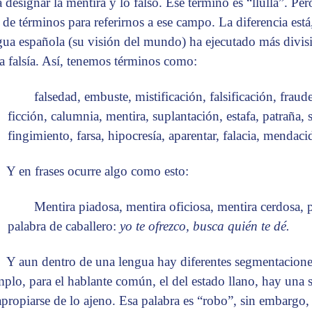
a designar la mentira y lo falso. Ese término es “llulla”. P
e de términos para referirnos a ese campo. La diferencia está
gua española (su visión del mundo) ha ejecutado más divi
la falsía. Así, tenemos términos como:
falsedad, embuste, mistificación, falsificación, frau
ficción, calumnia, mentira, suplantación, estafa, patraña,
fingimiento, farsa, hipocresía, aparentar, falacia, mendac
Y en frases ocurre algo como esto:
Mentira piadosa, mentira oficiosa, mentira cerdosa
palabra de caballero:
yo te ofrezco, busca quién te dé.
Y aun dentro de una lengua hay diferentes segmentacione
mplo, para el hablante común, el del estado llano, hay una s
apropiarse de lo ajeno. Esa palabra es “robo”, sin embargo,