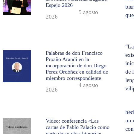
Espejo 2026
bie
5 agosto
que
2026
“La
Palabras de don Francisco
exi
Proaño Arandi en la
ini
incorporación de don Diego
de 
Pérez Ordóñez en calidad de
miembro correspondiente
len
4 agosto
vil
2026
hec
un 
Video: conferencia «Las
cartas de Pablo Palacio como
con
parte de su obra literaria»,