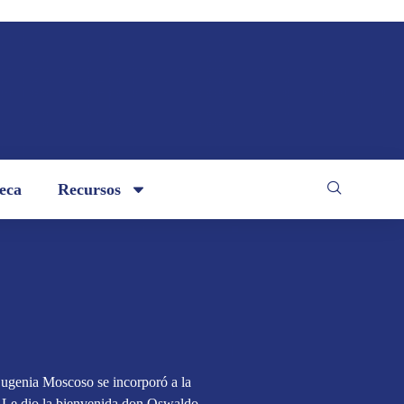
teca
Recursos
ugenia Moscoso se incorporó a la
 Le dio la bienvenida don Oswaldo