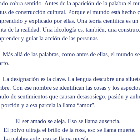
do cobra sentido. Antes de la aparición de la palabra el 
atus de construcción cultural. Porque el mundo está hecho c
prendido y explicado por ellas. Una teoría científica es un
nta de la realidad. Una ideología es, también, una construcc
prender y guiar la acción de las personas.
Más allá de las palabras, como antes de ellas, el mundo se
rfo.
La designación es la clave. La lengua descubre una silueta
bre. Con ese nombre se identifican las cosas y los aspectos 
ulo de sentimientos que causan desasosiego, pasión y anh
 porción y a esa parcela la llama “amor”.
El ser amado se aleja. Eso se llama ausencia.
El polvo ultraja el brillo de la rosa, eso se llama muerte.
La palabra arde, eso se llama poesía.