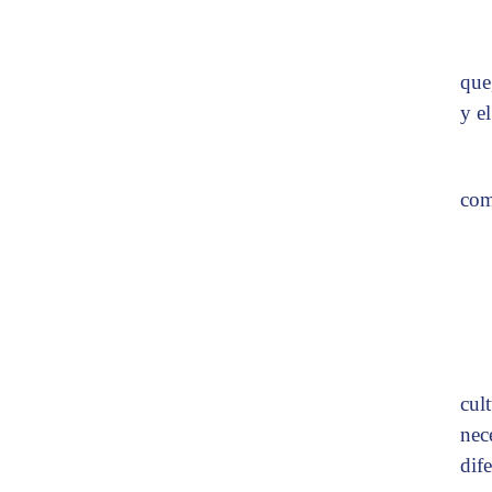
que
y e
com
cul
nec
dif