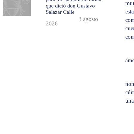
mun
que dictó don Gustavo
est
Salazar Calle
3 agosto
com
2026
cue
com
amo
nom
cúm
una