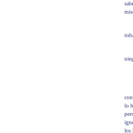
sab
mis
rob
nie
con
lo 
per
ign
los