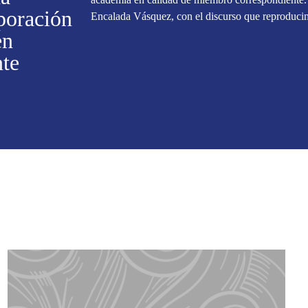
poración
Encalada Vásquez, con el discurso que reproduci
en
nte