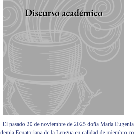
El pasado 20 de noviembre de 2025 doña María Eugenia 
demia Ecuatoriana de la Lengua en calidad de miembro cor