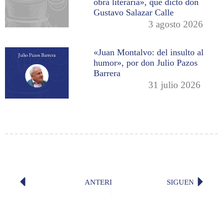
obra literaria», que dictó don
Gustavo Salazar Calle
3 agosto 2026
«Juan Montalvo: del insulto al
humor», por don Julio Pazos
Barrera
31 julio 2026
ANTERIOR
SIGUENTE
«El bar» (Manuel Federico Ponce)
Video: 