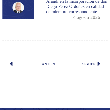
Arandi en la incorporación de don
Diego Pérez Ordóñez en calidad
de miembro correspondiente
4 agosto 2026
ANTERIOR
SIGUENTE
Murió don Ernesto Albán Gómez
Mensaj