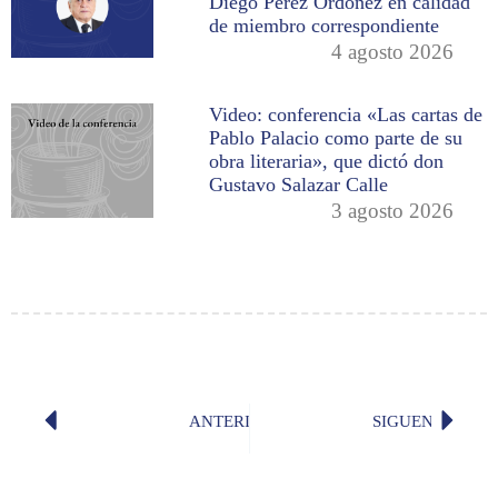
Diego Pérez Ordóñez en calidad
de miembro correspondiente
4 agosto 2026
Video: conferencia «Las cartas de
Pablo Palacio como parte de su
obra literaria», que dictó don
Gustavo Salazar Calle
3 agosto 2026
ANTERIOR
SIGUENTE
Presentación de «Poesía ecuatoriana 
«¿A dó