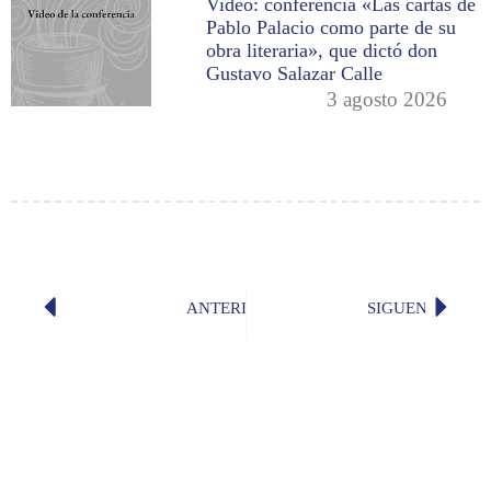
Video: conferencia «Las cartas de
Pablo Palacio como parte de su
obra literaria», que dictó don
Gustavo Salazar Calle
3 agosto 2026
ANTERIOR
SIGUENTE
«Mundo nuevo» (Pilar Paz Pasamar)
¿Se pue