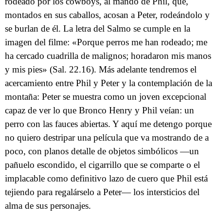
rodeado por los cowboys, al mando de Phil, que,
montados en sus caballos, acosan a Peter, rodeándolo y
se burlan de él. La letra del Salmo se cumple en la
imagen del filme: «Porque perros me han rodeado; me
ha cercado cuadrilla de malignos; horadaron mis manos
y mis pies» (Sal. 22.16). Más adelante tendremos el
acercamiento entre Phil y Peter y la contemplación de la
montaña: Peter se muestra como un joven excepcional
capaz de ver lo que Bronco Henry y Phil veían: un
perro con las fauces abiertas. Y aquí me detengo porque
no quiero destripar una película que va mostrando de a
poco, con planos detalle de objetos simbólicos —un
pañuelo escondido, el cigarrillo que se comparte o el
implacable como definitivo lazo de cuero que Phil está
tejiendo para regalárselo a Peter— los intersticios del
alma de sus personajes.