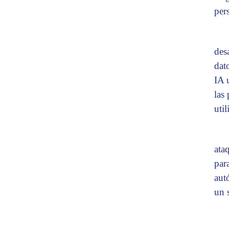
per
des
dat
IA 
las
uti
ata
par
aut
un 