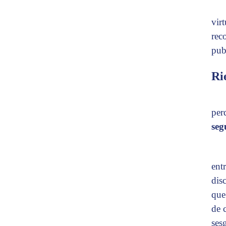
vir
rec
pub
Rie
per
seg
ent
dis
que
de 
ses