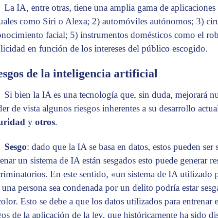
La IA, entre otras, tiene una amplia gama de aplicaciones c
tuales como Siri o Alexa; 2) automóviles autónomos; 3) ciru
onocimiento facial; 5) instrumentos domésticos como el robo
licidad en función de los intereses del público escogido.
sgos de la inteligencia artificial
Si bien la IA es una tecnología que, sin duda, mejorará n
der de vista algunos riesgos inherentes a su desarrollo actua
uridad
y
otros
.
Sesgo
: dado que la IA se basa en datos, estos pueden ser 
renar un sistema de IA están sesgados esto puede generar re
criminatorios. En este sentido, «un sistema de IA utilizado 
 una persona sea condenada por un delito podría estar sesg
color. Esto se debe a que los datos utilizados para entrenar e
gos de la aplicación de la ley, que históricamente ha sido di