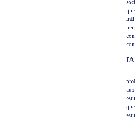
soc
que
inf
per
con
con
IA
pro
aux
estu
que 
est