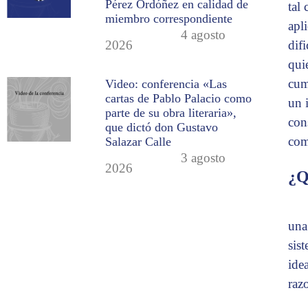
Pérez Ordóñez en calidad de
tal
miembro correspondiente
apl
4 agosto
dif
2026
qui
cum
Video: conferencia «Las
cartas de Pablo Palacio como
un 
parte de su obra literaria»,
con
que dictó don Gustavo
com
Salazar Calle
3 agosto
2026
¿Q
una
sis
ide
raz