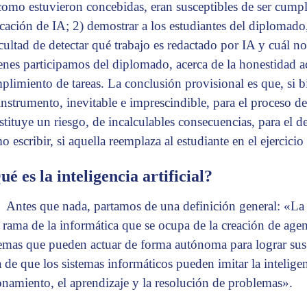
 como estuvieron concebidas, eran susceptibles de ser cum
icación de IA; 2) demostrar a los estudiantes del diplomado
icultad de detectar qué trabajo es redactado por IA y cuál no;
enes participamos del diplomado, acerca de la honestidad a
plimiento de tareas. La conclusión provisional es que, si b
instrumento, inevitable e imprescindible, para el proceso de
stituye un riesgo, de incalculables consecuencias, para el de
o escribir, si aquella reemplaza al estudiante en el ejercicio
ué es la inteligencia artificial?
Antes que nada, partamos de una definición general: «La in
 rama de la informática que se ocupa de la creación de agen
temas que pueden actuar de forma autónoma para lograr sus 
a de que los sistemas informáticos pueden imitar la intelig
onamiento, el aprendizaje y la resolución de problemas».