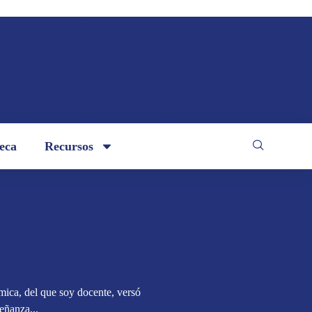
teca
Recursos
mica, del que soy docente, versó
señanza...