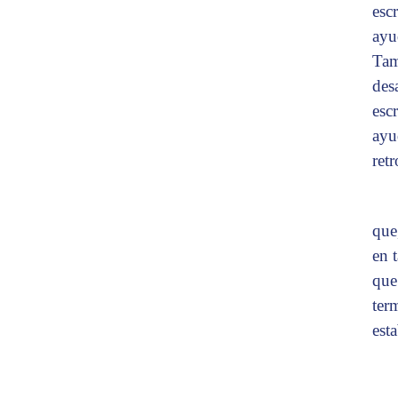
esc
ayu
Tam
des
esc
ayu
ret
que
en 
que
ter
est