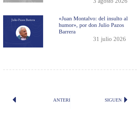
3 agosto 2026
«Juan Montalvo: del insulto al
humor», por don Julio Pazos
Barrera
31 julio 2026
ANTERIOR
SIGUENTE
Incorporación de don Marco Tello Es
«La man