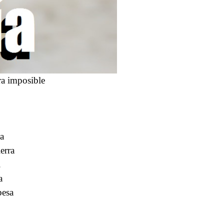
ra imposible
o
ra
erra
.
a
besa