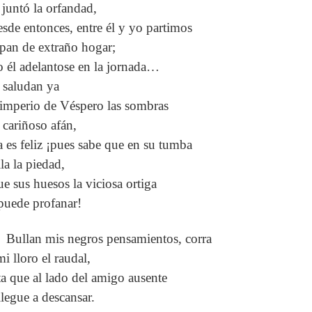
 juntó la orfandad,
esde entonces, entre él y yo partimos
 pan de extraño hogar;
o él adelantose en la jornada…
e saludan ya
 imperio de Véspero las sombras
 cariñoso afán,
a es feliz ¡pues sabe que en su tumba
la la piedad,
ue sus huesos la viciosa ortiga
puede profanar!
Bullan mis negros pensamientos, corra
i lloro el raudal,
ta que al lado del amigo ausente
llegue a descansar.