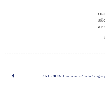
cua
sól
a re
ANTERIOR
«Dos novelas de Alfredo Astorga»,