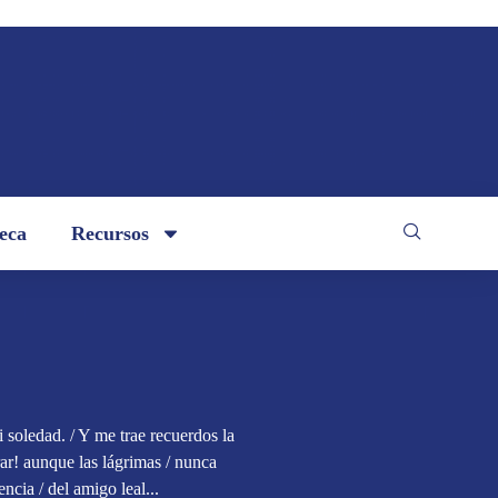
teca
Recursos
 soledad. / Y me trae recuerdos la
orar! aunque las lágrimas / nunca
ncia / del amigo leal...