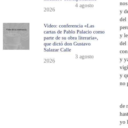
nos
4 agosto
2026
y d
del
Video: conferencia «Las
per
cartas de Pablo Palacio como
y l
parte de su obra literaria»,
del
que dictó don Gustavo
Salazar Calle
con
3 agosto
y y
2026
vigi
y q
no 
de m
has
yo 