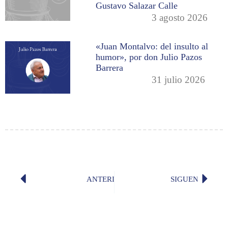
Gustavo Salazar Calle
3 agosto 2026
«Juan Montalvo: del insulto al
humor», por don Julio Pazos
Barrera
31 julio 2026
ANTERIOR
SIGUENTE
«En los ecos del órgano, o en el rum
«Deseo 