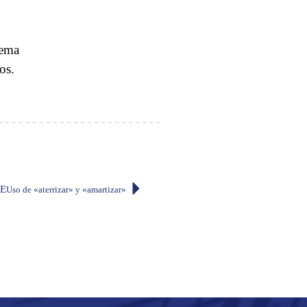
oema
os.
E
Uso de «aterrizar» y «amartizar»