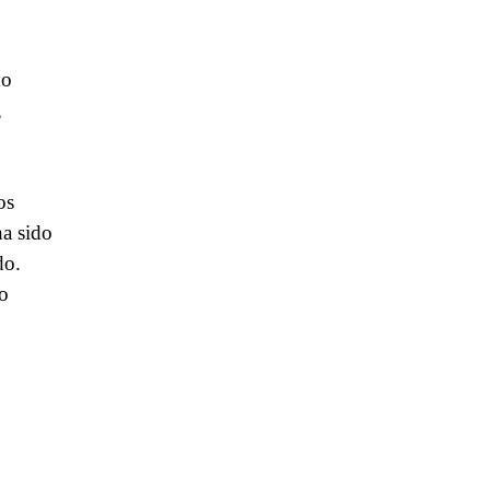
mo
,
os
ha sido
do.
o