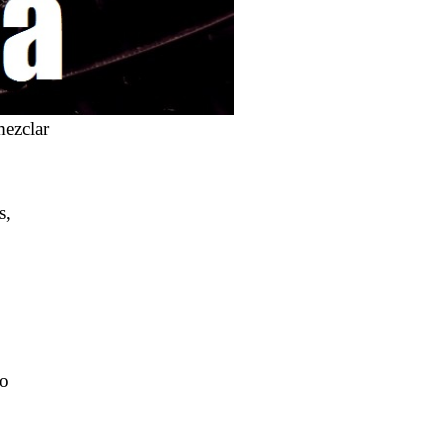
ezclar
s,
no