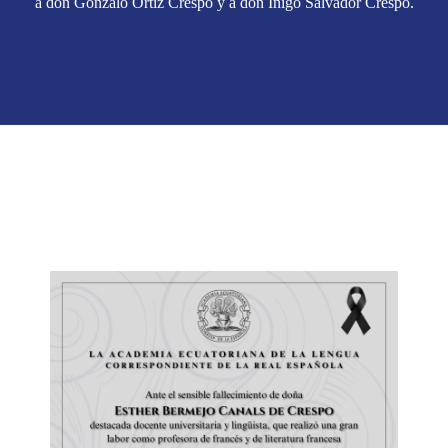
a don Gonzalo Ortiz Crespo y a don Íñigo Salvador Crespo.