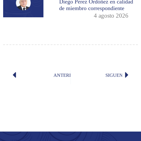
Diego Pérez Ordóñez en calidad
de miembro correspondiente
4 agosto 2026
ANTERIOR
SIGUENTE
«Amigo de las nubes» (Jorge Carrera
«La noc