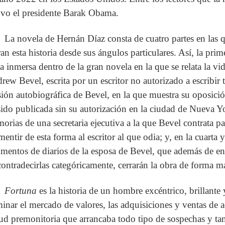
uvo el presidente Barak Obama.
La novela de Hernán Díaz consta de cuatro partes en las
ran esta historia desde sus ángulos particulares. Así, la prim
ta inmersa dentro de la gran novela en la que se relata la v
rew Bevel, escrita por un escritor no autorizado a escribir ta
sión autobiográfica de Bevel, en la que muestra su oposici
sido publicada sin su autorización en la ciudad de Nueva Yor
orias de una secretaria ejecutiva a la que Bevel contrata pa
entir de esta forma al escritor al que odia; y, en la cuarta y
gmentos de diarios de la esposa de Bevel, que además de enl
contradecirlas categóricamente, cerrarán la obra de forma ma
Fortuna
es la historia de un hombre excéntrico, brillante 
inar el mercado de valores, las adquisiciones y ventas de
tud premonitoria que arrancaba todo tipo de sospechas y t