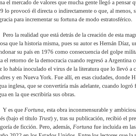
ma el mercado de valores que mucha gente llegó a pensar q
9 lo provocó él directa o indirectamente o que, al menos, s
gracia para incrementar su fortuna de modo estratosférico.
Pero la realidad que está detrás de la creación de esta ma
iosa que la historia misma, pues su autor es Hernán Díaz, 
ndonar su país en 1976 como consecuencia del golpe militar
ta el retorno de la democracia cuando regresó a Argentina c
z lo había inoculado el virus de la literatura que lo llevó a 
dres y en Nueva York. Fue allí, en esas ciudades, donde H
gua inglesa, que se convertiría más adelante, cuando logró 
gua en la que escribiría sus obras.
Y es que
Fortuna
, esta obra inconmensurable y ambiciosa
és (bajo el título
Trust
) y, tras su publicación, recibió el p
egoría de ficción. Pero, además,
Fortuna
fue incluida en las
 año 2022 en los Estados Unidos. Entre los lectores que l