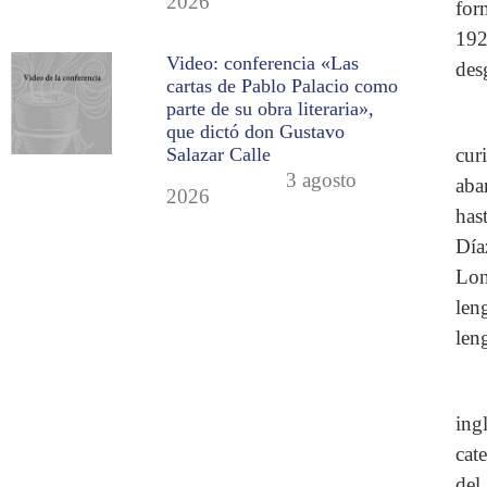
2026
for
192
Video: conferencia «Las
des
cartas de Pablo Palacio como
parte de su obra literaria»,
que dictó don Gustavo
cur
Salazar Calle
3 agosto
aba
2026
has
Día
Lon
len
len
ingl
cat
del