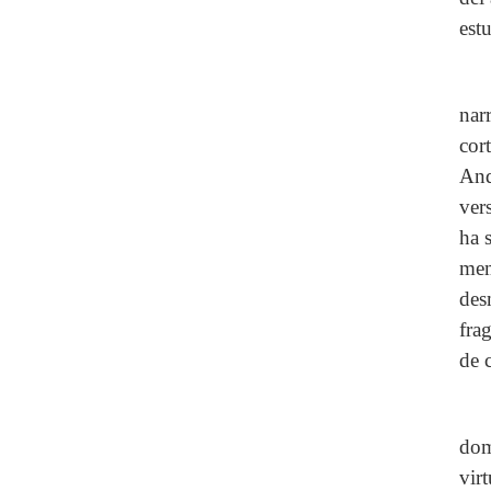
est
nar
cor
And
ver
ha 
mem
desm
fra
de 
dom
vir