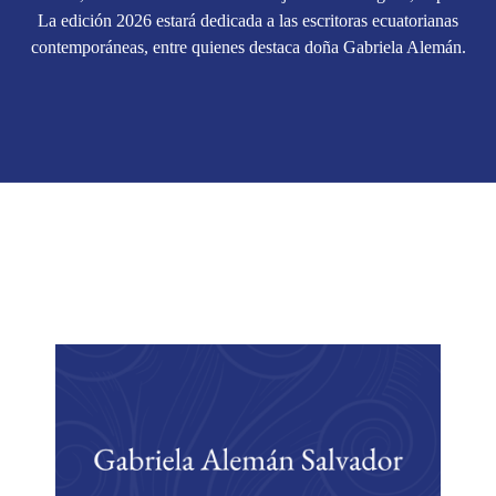
La edición 2026 estará dedicada a las escritoras ecuatorianas
contemporáneas, entre quienes destaca doña Gabriela Alemán.