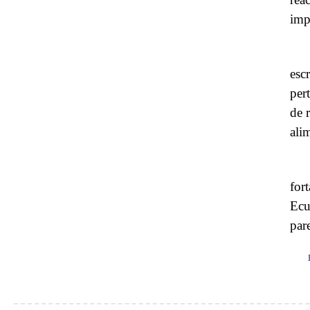
imp
esc
per
de 
alim
for
Ecu
par