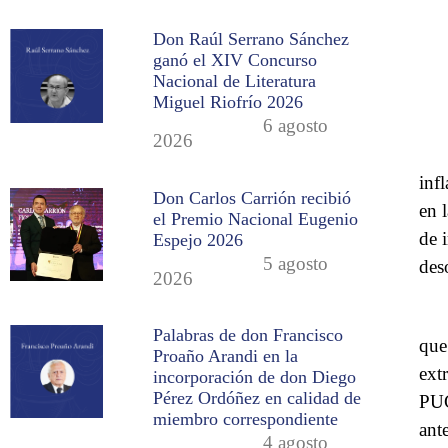
Don Raúl Serrano Sánchez
ganó el XIV Concurso
Nacional de Literatura
Miguel Riofrío 2026
6 agosto
2026
inf
Don Carlos Carrión recibió
en 
el Premio Nacional Eugenio
de 
Espejo 2026
5 agosto
des
2026
Palabras de don Francisco
que
Proaño Arandi en la
ext
incorporación de don Diego
Pérez Ordóñez en calidad de
PUC
miembro correspondiente
ant
4 agosto