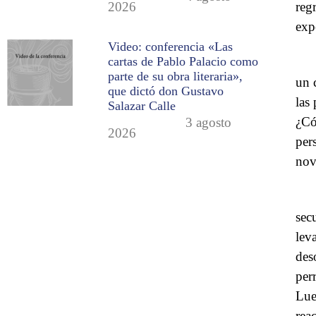
reg
2026
exp
Video: conferencia «Las
cartas de Pablo Palacio como
parte de su obra literaria»,
un 
que dictó don Gustavo
las
Salazar Calle
¿Có
3 agosto
2026
per
nov
sec
lev
des
per
Lue
rea