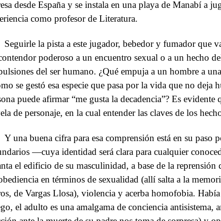
resa desde España y se instala en una playa de Manabí a juga
eriencia como profesor de Literatura.
Seguirle la pista a este jugador, bebedor y fumador que
contendor poderoso a un encuentro sexual o a un hecho deli
 pulsiones del ser humano. ¿Qué empuja a un hombre a una 
mo se gestó esa especie que pasa por la vida que no deja 
sona puede afirmar “me gusta la decadencia”? Es evidente 
ela de personaje, en la cual entender las claves de los hech
Y una buena cifra para esa comprensión está en su paso p
undarios —cuya identidad será clara para cualquier conoc
anta el edificio de su masculinidad, a base de la reprensión
obediencia en términos de sexualidad (allí salta a la memori
ros, de Vargas Llosa), violencia y acerba homofobia. Había
go, el adulto es una amalgama de conciencia antisistema, am
cción ante la muerte de su padre nos toma de sorpresa) y o