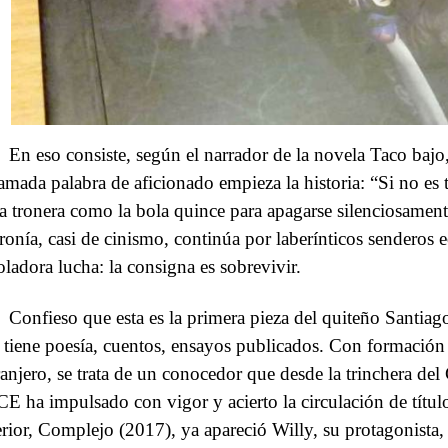
En eso consiste, según el narrador de la novela Taco bajo,
lamada palabra de aficionado empieza la historia: “Si no es 
la tronera como la bola quince para apagarse silenciosamente
ironía, casi de cinismo, continúa por laberínticos senderos 
oladora lucha: la consigna es sobrevivir.
Confieso que esta es la primera pieza del quiteño Santiag
 tiene poesía, cuentos, ensayos publicados. Con formación li
ranjero, se trata de un conocedor que desde la trinchera del
E ha impulsado con vigor y acierto la circulación de títul
erior, Complejo (2017), ya apareció Willy, su protagonista