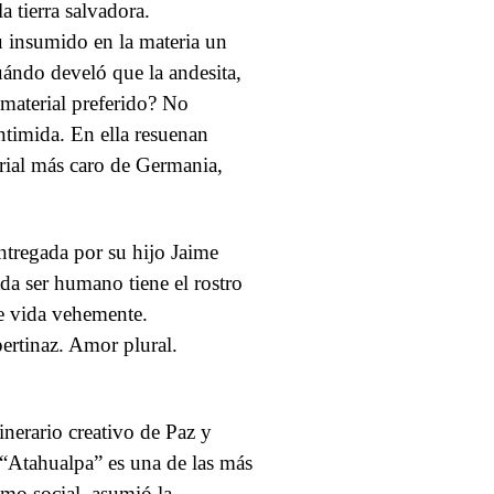
a tierra salvadora.
u insumido en la materia un
uándo develó que la andesita,
 material preferido? No
ntimida. En ella resuenan
erial más caro de Germania,
entregada por su hijo Jaime
ada ser humano tiene el rostro
ce vida vehemente.
ertinaz. Amor plural.
inerario creativo de Paz y
e “Atahualpa” es una de las más
smo social, asumió la