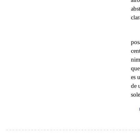
abs
cla
pos
cen
nim
que
es 
de 
sol