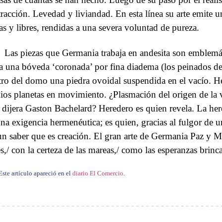
tracción. Levedad y liviandad. En esta línea su arte emite u
ras y libres, rendidas a una severa voluntad de pureza.
Las piezas que Germania trabaja en andesita son emblemát
a una bóveda ‘coronada’ por fina diadema (los peinados de l
tro del domo una piedra ovoidal suspendida en el vacío. H
ios planetas en movimiento. ¿Plasmación del origen de la 
 dijera Gaston Bachelard? Heredero es quien revela. La her
una exigencia hermenéutica; es quien, gracias al fulgor de u
un saber que es creación. El gran arte de Germania Paz y
es,/ con la certeza de las mareas,/ como las esperanzas brinc
Este artículo apareció en el
diario El Comercio
.