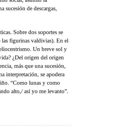
na sucesión de descargas,
icas. Sobre dos soportes se
as figurinas valdivias). En el
eliocentrismo. Un breve sol y
vida? ¿Del origen del origen
encia, más que una sucesión,
na interpretación, se apodera
 Miño. “Como lunas y como
ando alto,/ así yo me levanto”.