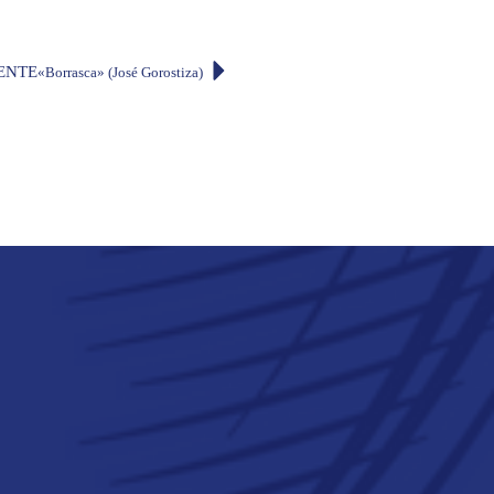
ENTE
«Borrasca» (José Gorostiza)