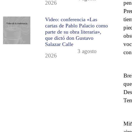
pen
2026
Pre
tie
Video: conferencia «Las
cartas de Pablo Palacio como
pie
parte de su obra literaria»,
obs
que dictó don Gustavo
voc
Salazar Calle
3 agosto
con
2026
Bre
que
Des
Tem
Miñ
air