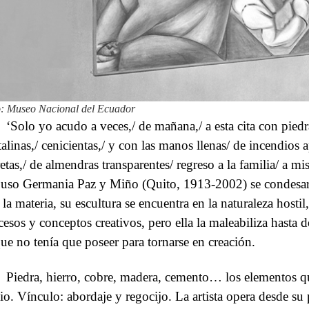
: Museo Nacional del Ecuador
‘Solo yo acudo a veces,/ de mañana,/ a esta cita con piedr
stalinas,/ cenicientas,/ y con las manos llenas/ de incendios 
retas,/ de almendras transparentes/ regreso a la familia/ a m
uso Germania Paz y Miño (Quito, 1913-2002) se condesar
la materia, su escultura se encuentra en la naturaleza hostil,
cesos y conceptos creativos, pero ella la maleabiliza hasta d
que no tenía que poseer para tornarse en creación.
Piedra, hierro, cobre, madera, cemento… los elementos q
cio. Vínculo: abordaje y regocijo. La artista opera desde su