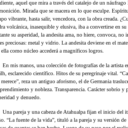
diente, aquel que mira a través del catalejo de un náufrago l
monición. Mirada que se macera en lo que esculpe. Espírit
mpo vibrante, hasta salir, vencedora, con la obra creada. ¿C
dra volcánica, inasequible y elusiva, iba a convertirse en su
tante su asperidad, la andesita ama, no hiere, convoca, no i
es preciosas: metal y vidrio. La andesita deviene en el mat
 ella como núcleo accederá a magníficos logros.
En mis manos, una colección de fotografías de la artista 
ilh, esclarecido científico. Hitos de su peregrinaje vital. “C
 merece”, reza un antiguo aforismo, el de Germania traslu
prendimiento y nobleza. Transparencia. Carácter sobrio y p
eridad y denuedo.
Una pareja y una cabeza de Atahualpa fijan el inicio del it
o. “La fuente de la vida”, tituló a la pareja y su versión d
osas de cuantas se han hecho. Luego de su paso por el reali