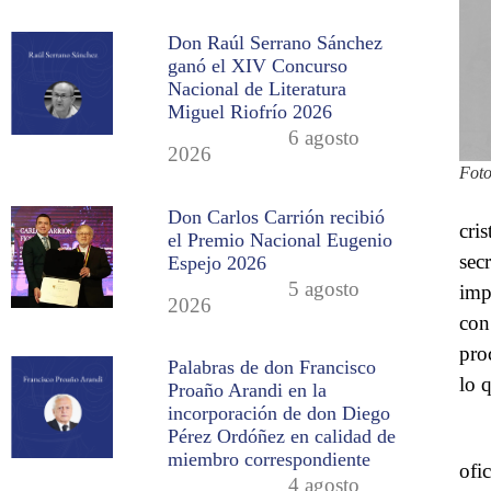
Don Raúl Serrano Sánchez
ganó el XIV Concurso
Nacional de Literatura
Miguel Riofrío 2026
6 agosto
2026
Foto
Don Carlos Carrión recibió
cri
el Premio Nacional Eugenio
sec
Espejo 2026
5 agosto
imp
2026
con 
pro
Palabras de don Francisco
lo 
Proaño Arandi en la
incorporación de don Diego
Pérez Ordóñez en calidad de
miembro correspondiente
ofi
4 agosto