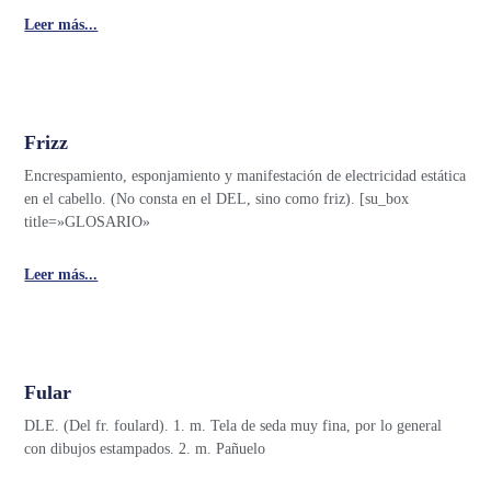
Leer más...
Frizz
Encrespamiento, esponjamiento y manifestación de electricidad estática
en el cabello. (No consta en el DEL, sino como friz). [su_box
title=»GLOSARIO»
Leer más...
Fular
DLE. (Del fr. foulard). 1. m. Tela de seda muy fina, por lo general
con dibujos estampados. 2. m. Pañuelo