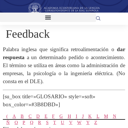
Feedback
Palabra inglesa que significa retroalimentación o
dar
respuesta
a un determinado pedido o acontecimiento.
El término se utiliza en áreas como la administración de
empresas, la psicología o la ingeniería eléctrica. (No
consta en el DLE).
[su_box title=»GLOSARIO» style=»soft»
box_color=»#3B8DBD»]
(
A
B
C
D
E
F
G
H
I
J
K
L
M
N
Ñ
O
P
Q
R
S
T
U
V
W
Y
Z