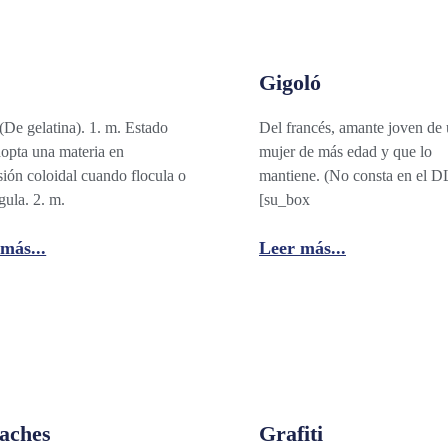
Gigoló
De gelatina). 1. m. Estado
Del francés, amante joven de
opta una materia en
mujer de más edad y que lo
sión coloidal cuando flocula o
mantiene. (No consta en el D
gula. 2. m.
[su_box
más...
Leer más...
aches
Grafiti