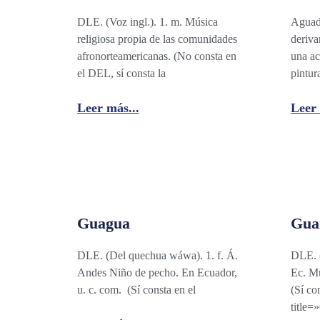
DLE. (Voz ingl.). 1. m. Música
Aguad
religiosa propia de las comunidades
deriva
afronorteamericanas. (No consta en
una ac
el DEL, sí consta la
pintur
Leer más...
Leer 
Guagua
Gua
DLE. (Del quechua wáwa). 1. f. Á.
DLE. 
Andes Niño de pecho. En Ecuador,
Ec. Mu
u. c. com. (Sí consta en el
(Sí co
title