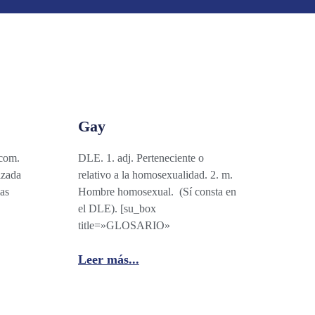
Gay
 com.
DLE. 1. adj. Perteneciente o
izada
relativo a la homosexualidad. 2. m.
as
Hombre homosexual. (Sí consta en
el DLE). [su_box
title=»GLOSARIO»
Leer más...