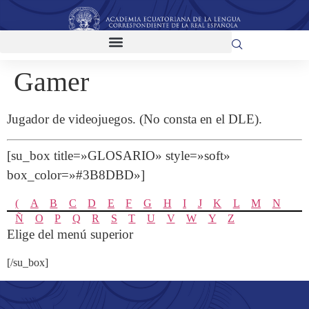
Gamer
Jugador de videojuegos. (No consta en el DLE).
[su_box title=»GLOSARIO» style=»soft»
box_color=»#3B8DBD»]
(
A
B
C
D
E
F
G
H
I
J
K
L
M
N
Ñ
O
P
Q
R
S
T
U
V
W
Y
Z
Elige del menú superior
[/su_box]