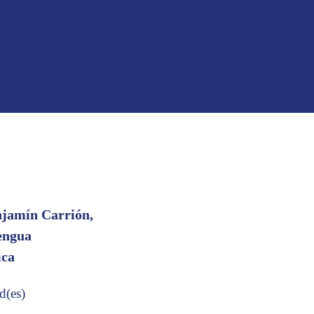
njamín Carrión,
engua
ica
d(es)