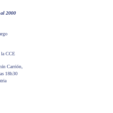
 al 2000
cargo
e la CCE
mín Carrión,
las 18h30
tria
n