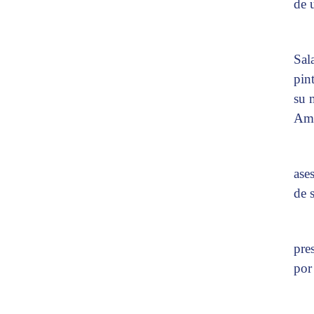
de 
Sal
pin
su 
Amé
ase
de 
pre
por