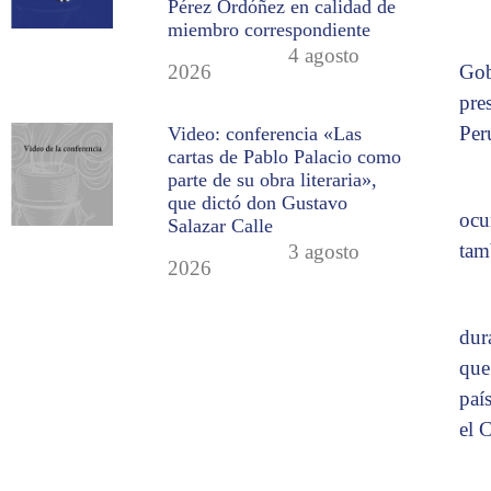
Pérez Ordóñez en calidad de
miembro correspondiente
4 agosto
Gob
2026
pre
Per
Video: conferencia «Las
cartas de Pablo Palacio como
parte de su obra literaria»,
que dictó don Gustavo
ocu
Salazar Calle
tam
3 agosto
2026
dur
que
paí
el 