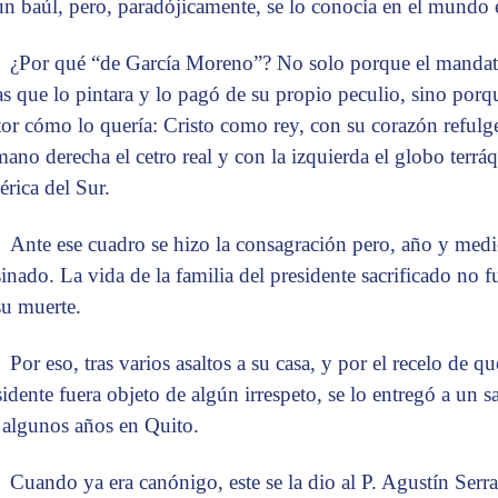
un baúl, pero, paradójicamente, se lo conocía en el mundo 
¿Por qué “de García Moreno”? No solo porque el mandatar
as que lo pintara y lo pagó de su propio peculio, sino porq
tor cómo lo quería: Cristo como rey, con su corazón refulge
mano derecha el cetro real y con la izquierda el globo terráq
rica del Sur.
Ante ese cuadro se hizo la consagración pero, año y med
sinado. La vida de la familia del presidente sacrificado no 
su muerte.
Por eso, tras varios asaltos a su casa, y por el recelo de q
sidente fuera objeto de algún irrespeto, se lo entregó a un s
 algunos años en Quito.
Cuando ya era canónigo, este se la dio al P. Agustín Serr