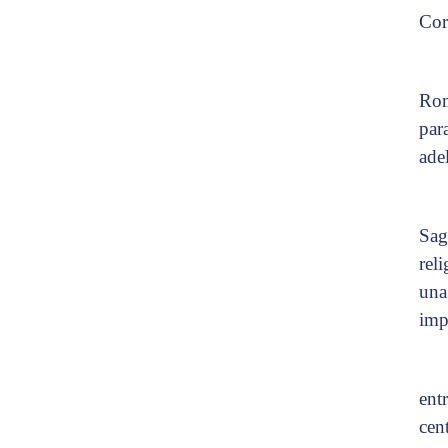
Cor
Rom
par
ade
Sag
rel
una
imp
ent
cen