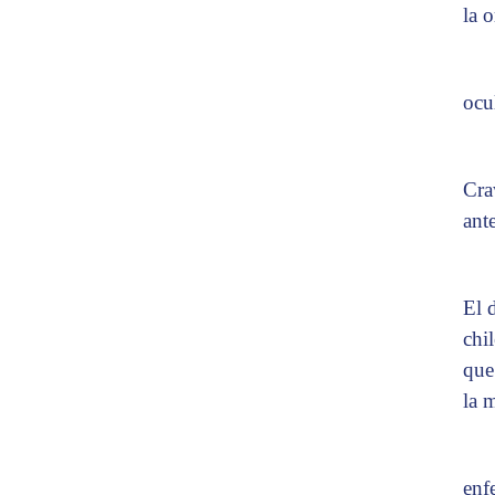
la 
ocu
Cra
ant
El 
chi
que
la 
enf