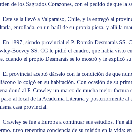
orden de los Sagrados Corazones, con el pedido de que la sa
Este se la llevó a Valparaíso, Chile, y la entregó al provin
ltarla, enrollada, en un baúl de su propia pieza, y allí la m
En 1897, siendo provincial el P. Román Desmarais SS. C
wley-Boevey SS. CC le pidió el cuadro, que había visto en
es, cuando el propio Desmarais se lo mostró y le explicó su
El provincial aceptó dárselo con la condición de que nunca
diácono lo colgó en su habitación. Con ocasión de su prim
lena donó al P. Crawley un marco de mucha mejor factura qu
 pasó al local de la Academia Literaria y posteriormente al
misma casa provincial.
Crawley se fue a Europa a continuar sus estudios. Fue al
ermo, tuvo repentina conciencia de su misión en la vida: en