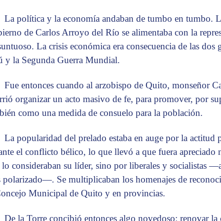
La política y la economía andaban de tumbo en tumbo. L
ierno de Carlos Arroyo del Río se alimentaba con la repres
suntuoso. La crisis económica era consecuencia de las dos g
ú y la Segunda Guerra Mundial.
Fue entonces cuando al arzobispo de Quito, monseñor Carl
rrió organizar un acto masivo de fe, para promover, por sup
bién como una medida de consuelo para la población.
La popularidad del prelado estaba en auge por la actitud p
ante el conflicto bélico, lo que llevó a que fuera apreciado
 lo consideraban su líder, sino por liberales y socialistas 
s polarizado—. Se multiplicaban los homenajes de reconoc
Concejo Municipal de Quito y en provincias.
De la Torre concibió entonces algo novedoso: renovar la