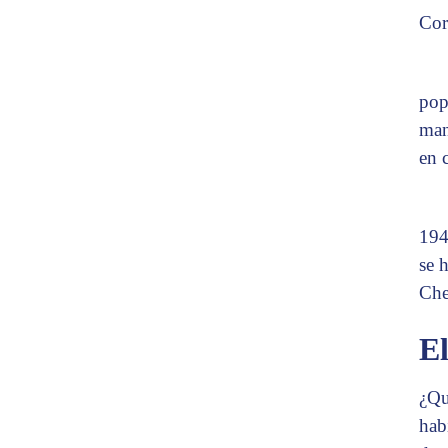
Cor
pop
man
en 
194
se 
Che
E
¿Qu
hab