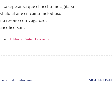
La esperanza que el pecho me agitaba
exhaló al aire en canto melodioso;
lira resonó con vagaroso,
ancólico son.
Fuente:
Biblioteca Virtual Cervantes
.
SIGUENTE
uiteño con don Julio Pazos
«El