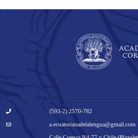
(593-2) 2570-782
a.ecuatorianadelalengua@gmail.com
Calle Cuenca N4-77 y Chile (Plazolet