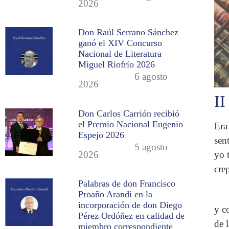
2026
Don Raúl Serrano Sánchez
ganó el XIV Concurso
Nacional de Literatura
Miguel Riofrío 2026
6 agosto
2026
II
Don Carlos Carrión recibió
el Premio Nacional Eugenio
Era
Espejo 2026
sen
5 agosto
2026
yo 
crep
Palabras de don Francisco
Proaño Arandi en la
incorporación de don Diego
y c
Pérez Ordóñez en calidad de
de l
miembro correspondiente