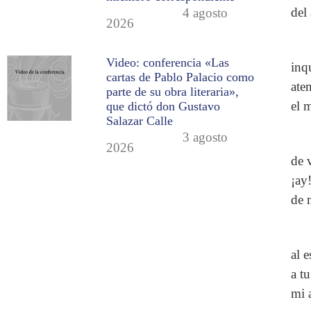
del 
4 agosto
2026
Video: conferencia «Las
inq
cartas de Pablo Palacio como
ate
parte de su obra literaria»,
el 
que dictó don Gustavo
Salazar Calle
3 agosto
2026
de 
¡ay
de 
al 
a tu
mi 