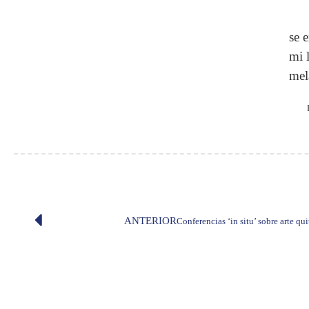
se 
mi 
mel
ANTERIOR
Conferencias ‘in situ’ sobre arte q