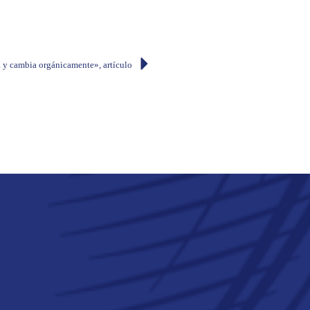
 y cambia orgánicamente», artículo seleccionado por don Simón Espinosa Cordero