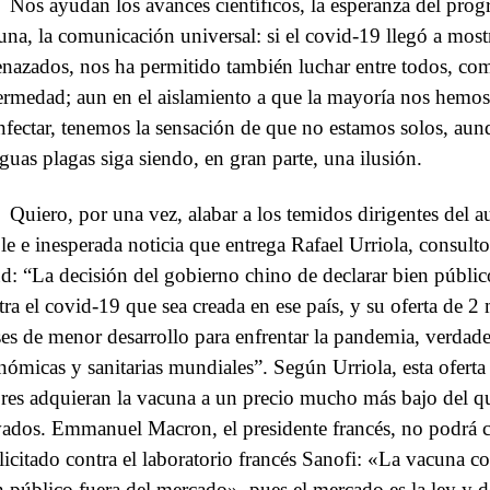
Nos ayudan los avances científicos, la esperanza del prog
una, la comunicación universal: si el covid-19 llegó a mos
nazados, nos ha permitido también luchar entre todos, com
ermedad; aun en el aislamiento a que la mayoría nos hemos
infectar, tenemos la sensación de que no estamos solos, aun
iguas plagas siga siendo, en gran parte, una ilusión.
Quiero, por una vez, alabar a los temidos dirigentes del a
le e inesperada noticia que entrega Rafael Urriola, consult
ud: “La decisión del gobierno chino de declarar bien públic
tra el covid-19 que sea creada en ese país, y su oferta de 2 
ses de menor desarrollo para enfrentar la pandemia, verdade
nómicas y sanitarias mundiales”. Según Urriola, esta oferta
res adquieran la vacuna a un precio mucho más bajo del qu
vados. Emmanuel Macron, el presidente francés, no podrá 
licitado contra el laboratorio francés Sanofi: «La vacuna co
n público fuera del mercado», pues el mercado es la ley y 