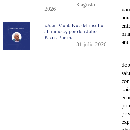
3 agosto
2026
vac
ame
«Juan Montalvo: del insulto
enf
al humor», por don Julio
ni 
Pazos Barrera
ant
31 julio 2026
dob
sal
con
paí
eco
pob
pri
exp
bie