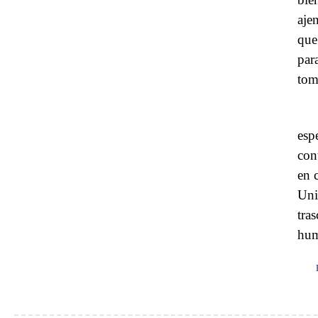
ajen
que
par
tom
esp
con
en 
Uni
tra
hum