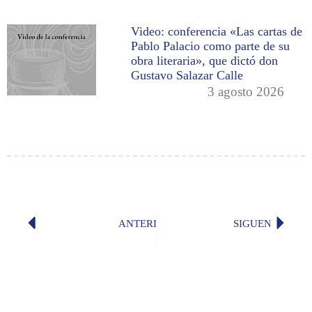
Video: conferencia «Las cartas de
Pablo Palacio como parte de su
obra literaria», que dictó don
Gustavo Salazar Calle
3 agosto 2026
ANTERIOR
SIGUENTE
«Enseñar y aprender», por don Fabiá
Reporta