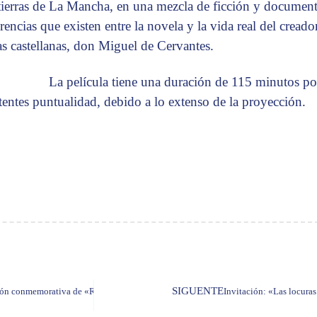
 tierras de La Mancha, en una mezcla de ficción y document
erencias que existen entre la novela y la vida real del cread
ras castellanas, don Miguel de Cervantes.
La película tiene una duración de 115 minutos por l
stentes puntualidad, debido a lo extenso de la proyección.
SIGUENTE
ción conmemorativa de «Rayuela» de Julio Cortázar
Invitación: «Las locura