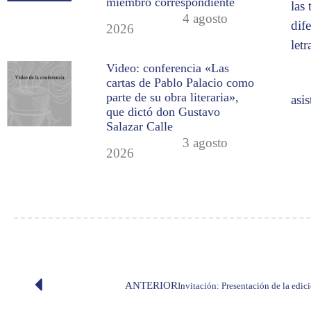
miembro correspondiente
las
4 agosto
dif
2026
let
Video: conferencia «Las
cartas de Pablo Palacio como
parte de su obra literaria»,
asi
que dictó don Gustavo
Salazar Calle
3 agosto
2026
ANTERIOR
Invitación: Presentación de la edi