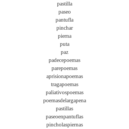
pastilla
paseo
pantufla
pinchar
pierna
puta
paz
padecepoemas
parepoemas
aprisionapoemas
tragapoemas
paliativospoemas
poemasdelargapena
pastillas
paseoenpantuflas
pincholaspiernas