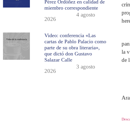
Pérez Ordóñez en calidad de
crí
miembro correspondiente
pro
4 agosto
2026
her
Video: conferencia «Las
cartas de Pablo Palacio como
pan
parte de su obra literaria»,
la 
que dictó don Gustavo
de l
Salazar Calle
3 agosto
2026
Ara
Desca