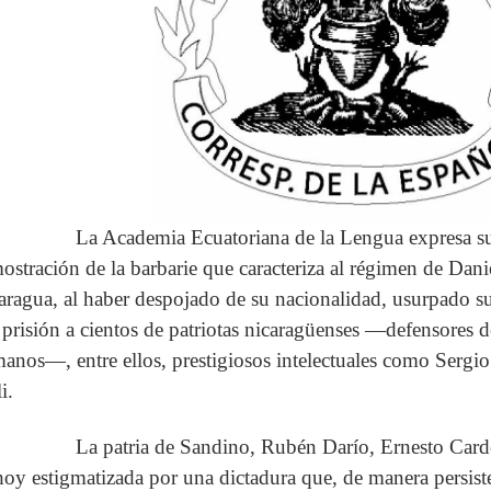
La Academia Ecuatoriana de la Lengua expresa su r
ostración de la barbarie que caracteriza al régimen de Dan
aragua, al haber despojado de su nacionalidad, usurpado sus
a prisión a cientos de patriotas nicaragüenses —defensores de
anos—, entre ellos, prestigiosos intelectuales como Serg
i.
La patria de Sandino, Rubén Darío, Ernesto Carden
hoy estigmatizada por una dictadura que, de manera persist