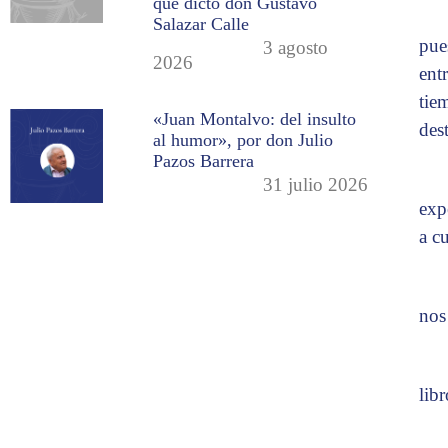
que dictó don Gustavo
Salazar Calle
pue
3 agosto
2026
ent
tie
«Juan Montalvo: del insulto
des
al humor», por don Julio
Pazos Barrera
31 julio 2026
exp
a c
nos
lib