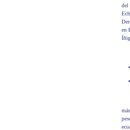
del
Ech
Der
en 
Íñi
más
peso
ecu