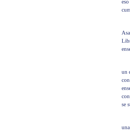
eso
cum
Asa
Lib
ens
un 
con
ens
con
se 
una