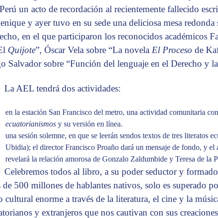
 Perú un acto de recordación al recientemente fallecido esc
enique y ayer tuvo en su sede una deliciosa mesa redonda 
echo, en el que participaron los reconocidos académicos F
El
Quijote
”, Óscar Vela sobre “La novela
El Proceso
de Kaf
go Salvador sobre “Función del lenguaje en el Derecho y la 
La AEL tendrá dos actividades:
en la estación San Francisco del metro, una actividad comunitaria co
ecuatorianismos
y su versión en línea.
una sesión solemne, en que se leerán sendos textos de tres literatos 
Ubidia); el director Francisco Proaño dará un mensaje de fondo, y e
revelará la relación amorosa de Gonzalo Zaldumbide y Teresa de la Pa
Celebremos todos al libro, a su poder seductor y formado
 de 500 millones de hablantes nativos, solo es superado po
 cultural enorme a través de la literatura, el cine y la músic
atorianos y extranjeros que nos cautivan con sus creaciones