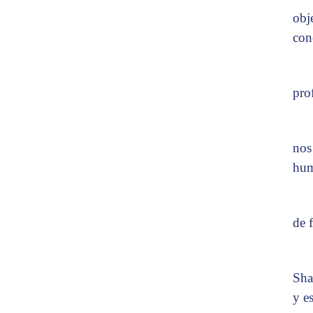
obj
con
pro
nos
hum
de f
Sha
y e