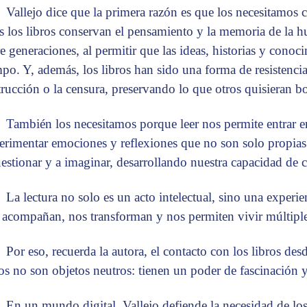
Vallejo dice que la primera razón es que los necesitamos
s los libros conservan el pensamiento y la memoria de la
re generaciones, al permitir que las ideas, historias y conoc
mpo. Y, además, los libros han sido una forma de resistencia 
trucción o la censura, preservando lo que otros quisieran bo
También los necesitamos porque leer nos permite entrar e
erimentar emociones y reflexiones que no son solo propias.
uestionar y a imaginar, desarrollando nuestra capacidad de
La lectura no solo es un acto intelectual, sino una experien
 acompañan, nos transforman y nos permiten vivir múltiples
Por eso, recuerda la autora, el contacto con los libros desd
ros no son objetos neutros: tienen un poder de fascinación 
En un mundo digital, Vallejo defiende la necesidad de lo