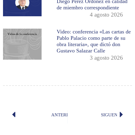
Diego Pérez Ordóñez en calidad
de miembro correspondiente
4 agosto 2026
Video: conferencia «Las cartas de
Pablo Palacio como parte de su
obra literaria», que dictó don
Gustavo Salazar Calle
3 agosto 2026
ANTERIOR
SIGUENTE
«Año viejo», por don Marco Antonio
«Apátri