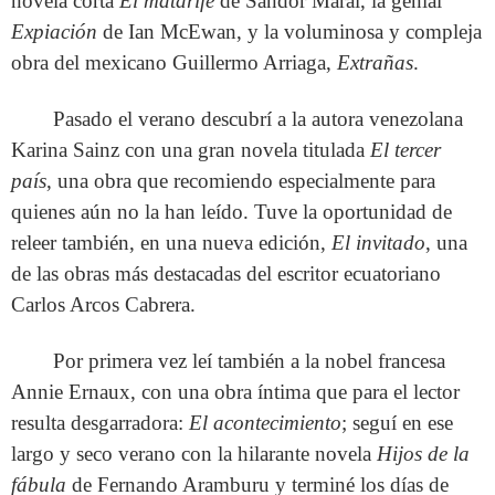
novela corta
El matarife
de Sándor Márai, la genial
Expiación
de Ian McEwan, y la voluminosa y compleja
obra del mexicano Guillermo Arriaga,
Extrañas
.
Pasado el verano descubrí a la autora venezolana
Karina Sainz con una gran novela titulada
El tercer
país
, una obra que recomiendo especialmente para
quienes aún no la han leído. Tuve la oportunidad de
releer también, en una nueva edición,
El invitado
, una
de las obras más destacadas del escritor ecuatoriano
Carlos Arcos Cabrera.
Por primera vez leí también a la nobel francesa
Annie Ernaux, con una obra íntima que para el lector
resulta desgarradora:
El acontecimiento
; seguí en ese
largo y seco verano con la hilarante novela
Hijos de la
fábula
de Fernando Aramburu y terminé los días de