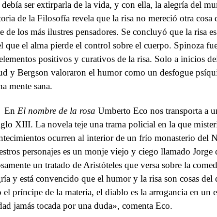
 debía ser extirparla de la vida, y con ella, la alegría del 
toria de la Filosofía revela que la risa no mereció otra cosa
te de los más ilustres pensadores. Se concluyó que la risa 
el que el alma pierde el control sobre el cuerpo. Spinoza fue
 elementos positivos y curativos de la risa. Solo a inicios
ud y Bergson valoraron el humor como un desfogue psíquic
na mente sana.
En
El nombre de la rosa
Umberto Eco nos transporta a 
siglo XIII. La novela teje una trama policial en la que mister
ntecimientos ocurren al interior de un frío monasterio del N
iestros personajes es un monje viejo y ciego llamado Jorge
osamente un tratado de Aristóteles que versa sobre la comed
gría y está convencido que el humor y la risa son cosas del 
 el príncipe de la materia, el diablo es la arrogancia en un e
dad jamás tocada por una duda», comenta Eco.