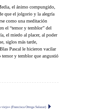
d Media, el ánimo compungido,
e que el jolgorio y la alegría
verse como una meditación
en el “temor y temblor” del
ía, el miedo al placer, al poder
e, siglos más tarde,
las Pascal le hicieron vacilar
o temor y temblor que angustió
 viejo» (Francisca Ortega Salazar)