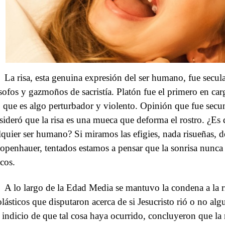
La risa, esta genuina expresión del ser humano, fue secu
ósofos y gazmoños de sacristía. Platón fue el primero en car
o que es algo perturbador y violento. Opinión que fue secu
sideró que la risa es una mueca que deforma el rostro. ¿Es 
lquier ser humano? Si miramos las efigies, nada risueñas, 
openhauer, tentados estamos a pensar que la sonrisa nunca 
ecos.
A lo largo de la Edad Media se mantuvo la condena a la ri
olásticos que disputaron acerca de si Jesucristo rió o no a
 indicio de que tal cosa haya ocurrido, concluyeron que la r