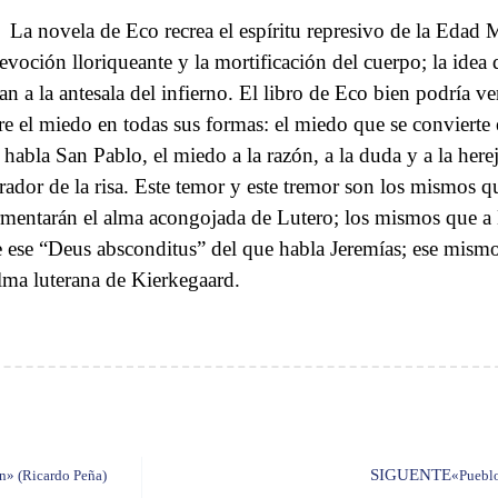
La novela de Eco recrea el espíritu represivo de la Eda
devoción lloriqueante y la mortificación del cuerpo; la idea d
van a la antesala del infierno. El libro de Eco bien podría 
re el miedo en todas sus formas: el miedo que se convierte 
 habla San Pablo, el miedo a la razón, a la duda y a la herej
erador de la risa. Este temor y este tremor son los mismos qu
rmentarán el alma acongojada de Lutero; los mismos que a B
e ese “Deus absconditus” del que habla Jeremías; ese mism
alma luterana de Kierkegaard.
SIGUENTE
en» (Ricardo Peña)
«Pueblo