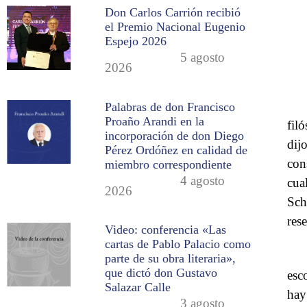
Don Carlos Carrión recibió
el Premio Nacional Eugenio
Espejo 2026
5 agosto
2026
Palabras de don Francisco
Proaño Arandi en la
fil
incorporación de don Diego
dij
Pérez Ordóñez en calidad de
con
miembro correspondiente
4 agosto
cua
2026
Sch
res
Video: conferencia «Las
cartas de Pablo Palacio como
parte de su obra literaria»,
que dictó don Gustavo
esc
Salazar Calle
hay
3 agosto