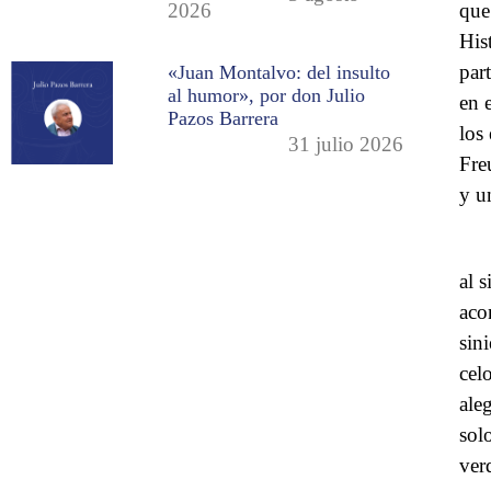
que
2026
His
par
«Juan Montalvo: del insulto
al humor», por don Julio
en 
Pazos Barrera
los
31 julio 2026
Fre
y u
al 
aco
sin
cel
ale
solo
ver