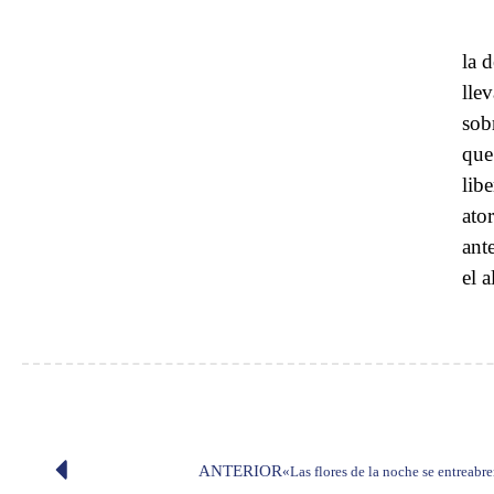
la 
lle
sob
que
lib
ato
ant
el 
ANTERIOR
«Las flores de la noche se entreabr