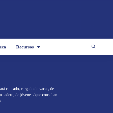
teca
Recursos
stará cansado, cargado de vacas, de
matadero, de jóvenes / que consultan
...