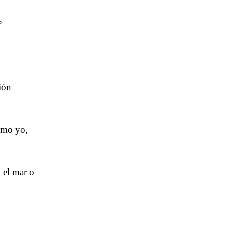
,
ión
omo yo,
 el mar o