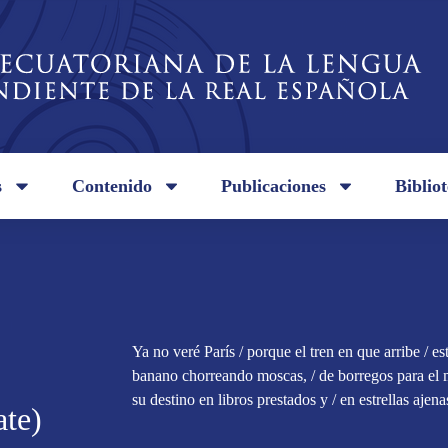
s
Contenido
Publicaciones
Biblio
Ya no veré París / porque el tren en que arribe / e
banano chorreando moscas, / de borregos para el 
su destino en libros prestados y / en estrellas ajenas
ate)