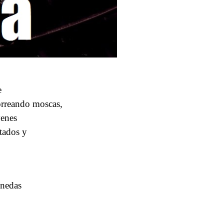
e
orreando moscas,
venes
stados y
onedas