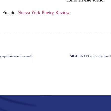
Fuente:
Nueva York Poetry Review
.
SIGUENTE
ayaquileña son los candidatos ecuatorianos a los premios RAE 2022
Uso de «deber» + 