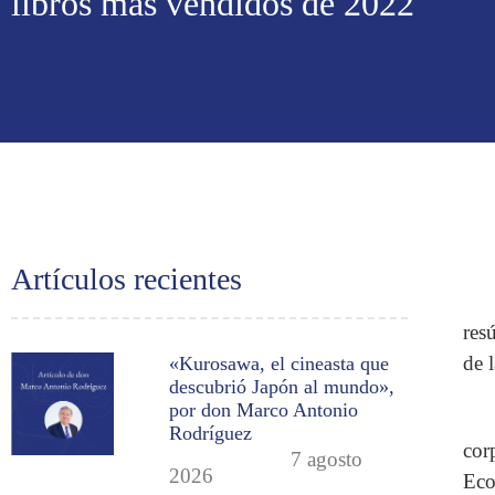
libros más vendidos de 2022
Artículos recientes
res
de 
«Kurosawa, el cineasta que
descubrió Japón al mundo»,
por don Marco Antonio
Rodríguez
cor
7 agosto
2026
Eco