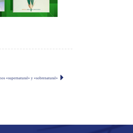
nos «supernatural» y «sobrenatural»?