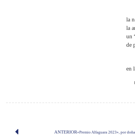
la 
la 
un 
de 
en 
ANTERIOR
«Premio Alfaguara 2023», por doña