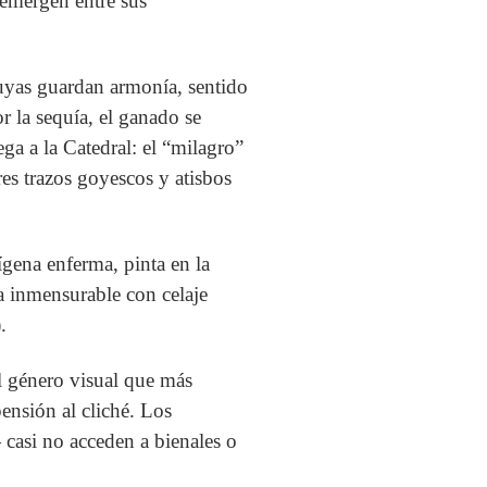
emergen entre sus
suyas guardan armonía, sentido
r la sequía, el ganado se
ega a la Catedral: el “milagro”
bres trazos goyescos y atisbos
ígena enferma, pinta en la
za inmensurable con celaje
.
el género visual que más
ensión al cliché. Los
casi no acceden a bienales o