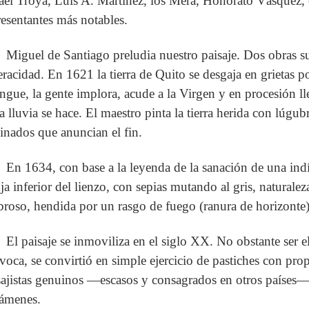
ael Troya, Luis A. Martínez, los Mera, Honorato Vásquez, 
resentantes más notables.
Miguel de Santiago preludia nuestro paisaje. Dos obras 
eracidad. En 1621 la tierra de Quito se desgaja en grietas po
ingue, la gente implora, acude a la Virgen y en procesión ll
la lluvia se hace. El maestro pinta la tierra herida con lúgu
cinados que anuncian el fin.
En 1634, con base a la leyenda de la sanación de una ind
nja inferior del lienzo, con sepias mutando al gris, naturale
roso, hendida por un rasgo de fuego (ranura de horizonte)
El paisaje se inmoviliza en el siglo XX. No obstante ser 
voca, se convirtió en simple ejercicio de pastiches con prop
sajistas genuinos —escasos y consagrados en otros países— 
támenes.