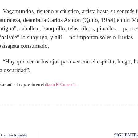
Vagamundos, risueño y cáustico, artista hasta su ser más 
naturaleza, deambula Carlos Ashton (Quito, 1954) en un Me
antigua”, caballete, banquillo, telas, óleos, pinceles… para
“paisaje” lo subyuga, y allí —no importan soles o lluvias— 
paisajista consumado.
“Hay que cerrar los ojos para ver con el espíritu, luego, h
la oscuridad”.
Este artículo apareció en el
diario El Comercio
.
SIGUENTE
 Cecilia Ansaldo