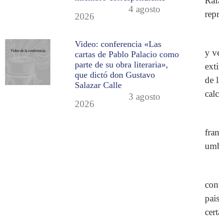
Raf
4 agosto
rep
2026
Video: conferencia «Las
y v
cartas de Pablo Palacio como
parte de su obra literaria»,
ext
que dictó don Gustavo
de 
Salazar Calle
cal
3 agosto
2026
fra
umb
con
pai
cer