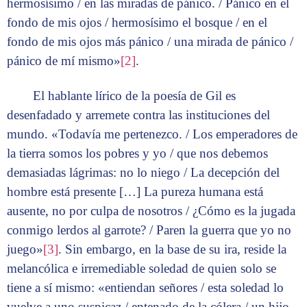
hermosísimo / en las miradas de pánico. / Pánico en el
fondo de mis ojos / hermosísimo el bosque / en el
fondo de mis ojos más pánico / una mirada de pánico /
pánico de mí mismo»
[2]
.
El hablante lírico de la poesía de Gil es
desenfadado y arremete contra las instituciones del
mundo. «Todavía me pertenezco. / Los emperadores de
la tierra somos los pobres y yo / que nos debemos
demasiadas lágrimas: no lo niego / La decepción del
hombre está presente […] La pureza humana está
ausente, no por culpa de nosotros / ¿Cómo es la jugada
conmigo lerdos al garrote? / Paren la guerra que yo no
juego»
[3]
. Sin embargo, en la base de su ira, reside la
melancólica e irremediable soledad de quien solo se
tiene a sí mismo: «entiendan señores / esta soledad lo
vuelve a uno suspicaz / entenado de la cólera / un hijo