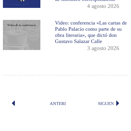
4 agosto 2026
Video: conferencia «Las cartas de
Pablo Palacio como parte de su
obra literaria», que dictó don
Gustavo Salazar Calle
3 agosto 2026
ANTERIOR
SIGUENTE
Poema del día: «El solitario» (Juan A
«El reg