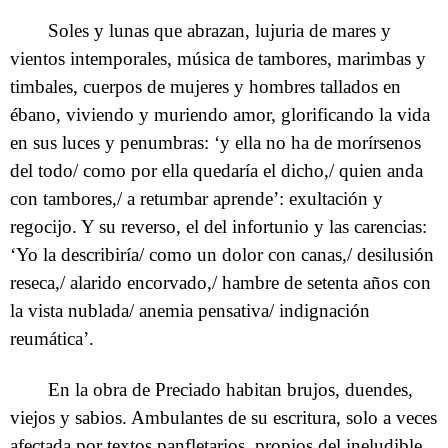
Soles y lunas que abrazan, lujuria de mares y
vientos intemporales, música de tambores, marimbas y
timbales, cuerpos de mujeres y hombres tallados en
ébano, viviendo y muriendo amor, glorificando la vida
en sus luces y penumbras: ‘y ella no ha de morírsenos
del todo/ como por ella quedaría el dicho,/ quien anda
con tambores,/ a retumbar aprende’: exultación y
regocijo. Y su reverso, el del infortunio y las carencias:
‘Yo la describiría/ como un dolor con canas,/ desilusión
reseca,/ alarido encorvado,/ hambre de setenta años con
la vista nublada/ anemia pensativa/ indignación
reumática’.
En la obra de Preciado habitan brujos, duendes,
viejos y sabios. Ambulantes de su escritura, solo a veces
afectada por textos panfletarios, propios del ineludible