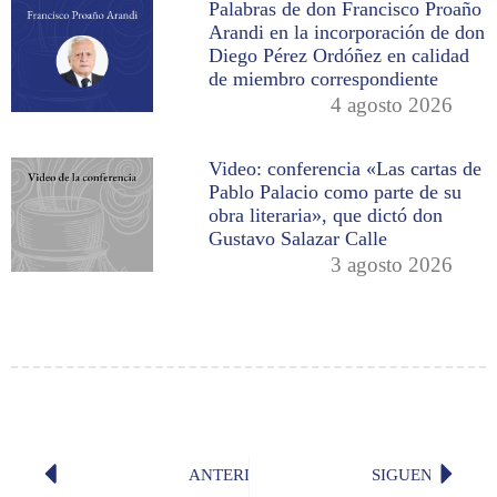
Palabras de don Francisco Proaño
Arandi en la incorporación de don
Diego Pérez Ordóñez en calidad
de miembro correspondiente
4 agosto 2026
Video: conferencia «Las cartas de
Pablo Palacio como parte de su
obra literaria», que dictó don
Gustavo Salazar Calle
3 agosto 2026
ANTERIOR
SIGUENTE
La Academia en la radio
«Ella» 