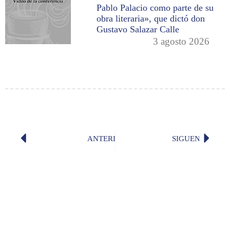
Pablo Palacio como parte de su
obra literaria», que dictó don
Gustavo Salazar Calle
3 agosto 2026
ANTERIOR
SIGUENTE
Invitación al acto de incorporación 
Poema d