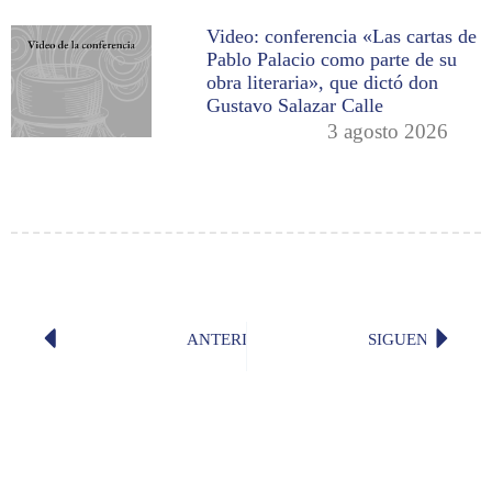
Video: conferencia «Las cartas de
Pablo Palacio como parte de su
obra literaria», que dictó don
Gustavo Salazar Calle
3 agosto 2026
ANTERIOR
SIGUENTE
«Las ciencias y las artes en época d
Video: 