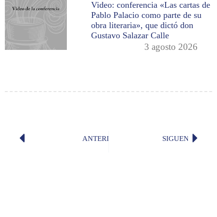
Video: conferencia «Las cartas de
Pablo Palacio como parte de su
obra literaria», que dictó don
Gustavo Salazar Calle
3 agosto 2026
ANTERIOR
SIGUENTE
¿Cuál es la diferencia entre «carecer
Lupe Ru