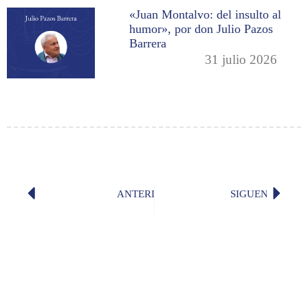
«Juan Montalvo: del insulto al
humor», por don Julio Pazos
Barrera
31 julio 2026
ANTERIOR
SIGUENTE
Valeria Guzmán gana el Premio José
Discurs